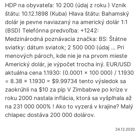
HDP na obyvateľa: 10 200 (údaj z roku ) Vznik
štátu: 10.12.1898 (Kuba) Hlava štátu: Bahamský
dolár je pevne naviazaný na americký dolár 1:1
(BSD) Telefónna predvoľba: +1242:
Medzinárodná poznávacia značka: BS: Štátne
sviatky: dátum sviatok; 2 500 000 (údaj … Pri
menových pároch, kde nie je na prvom mieste
Americký dolár, je výpočet trocha iný. EUR/USD
aktuálna cena 1.1930: (0.0001 x 100 000) / 1.1930
= 8.38 x 1.1930 = $9.99734 tento výsledok sa
zaokrúhli na $10 za pip V Zimbabwe po kríze v
roku 2000 nastala inflácia, ktorá sa vyšplhala až
na 231 000 000% ! Ako to vyzerá v krajine? Malý
chlapec dostáva 200 000 dolárov.
24.12.2020