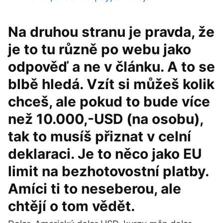
Na druhou stranu je pravda, že
je to tu různě po webu jako
odpověď a ne v článku. A to se
blbě hledá. Vzít si můžeš kolik
chceš, ale pokud to bude více
než 10.000,-USD (na osobu),
tak to musíš přiznat v celní
deklaraci. Je to něco jako EU
limit na bezhotovostní platby.
Amíci ti to neseberou, ale
chtějí o tom vědět.