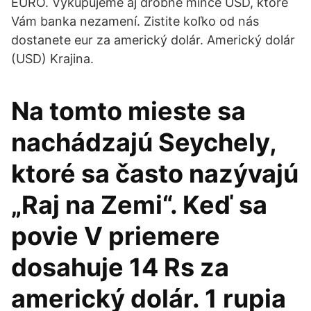
EURO. Vykupujeme aj drobné mince USD, ktoré
Vám banka nezamení. Zistite koľko od nás
dostanete eur za americký dolár. Americký dolár
(USD) Krajina.
Na tomto mieste sa
nachádzajú Seychely,
ktoré sa často nazývajú
„Raj na Zemi“. Keď sa
povie V priemere
dosahuje 14 Rs za
americký dolár. 1 rupia