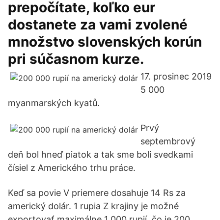
prepočítate, koľko eur
dostanete za vami zvolené
množstvo slovenských korún
pri súčasnom kurze.
17. prosinec 2019
5 000
myanmarských kyatů.
Prvý
septembrový
deň bol hneď piatok a tak sme boli svedkami
čísiel z Amerického trhu práce.
Keď sa povie V priemere dosahuje 14 Rs za
americký dolár. 1 rupia Z krajiny je možné
exportovať maximálne 1 000 rupií, čo je 200