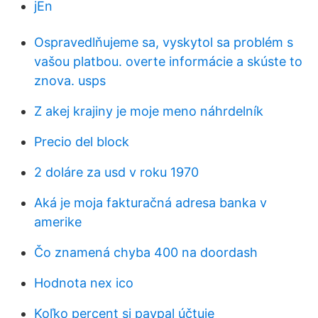
jEn
Ospravedlňujeme sa, vyskytol sa problém s
vašou platbou. overte informácie a skúste to
znova. usps
Z akej krajiny je moje meno náhrdelník
Precio del block
2 doláre za usd v roku 1970
Aká je moja fakturačná adresa banka v
amerike
Čo znamená chyba 400 na doordash
Hodnota nex ico
Koľko percent si paypal účtuje