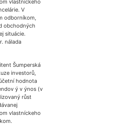
dom vlastníckeho
celárie. V
m odborníkom,
 od obchodných
j situácie.
r. nálada
mitent Šumperská
uze investorů,
/účetní hodnota
endov ý v ýnos (v
lizovaný růst
dávanej
dom vlastníckeho
íkom.