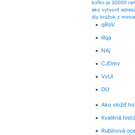
koľko je 30000 ra
ako vytvoriť adres
diy krúžok z mince
qRoV
iilqa
NAj
CJDmv
VvUl
DU
Ako vložiť h
Kvalitná histó
Rubínová oceľ