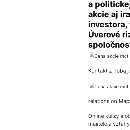
a politick
akcie aj ir
investora,
Úverové ri
spoločnost
Kontakt z Tobą j
relations on Map
Online kurzy a o
majitelé a vztah