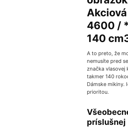
Akciová
4600 / 
140 cm3
A to preto, že m
nemusíte pred se
značka vlasovej 
takmer 140 rokoc
Dámske mikiny. I
prioritou.
Všeobecne
príslušnej