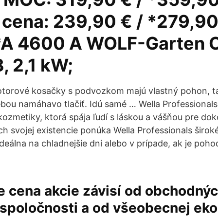
 cena: 239,90 € / *279,90
*A 4600 A WOLF-Garten 
, 2,1 kW;
otorové kosačky s podvozkom majú vlastný pohon, t
bou namáhavo tlačiť. Idú samé … Wella Professionals
kozmetiky, ktorá spája ľudí s láskou a vášňou pre dok
h svojej existencie ponúka Wella Professionals široké
deálna na chladnejšie dni alebo v prípade, ak je poho
 cena akcie závisí od obchodnýc
 spoločnosti a od všeobecnej ek