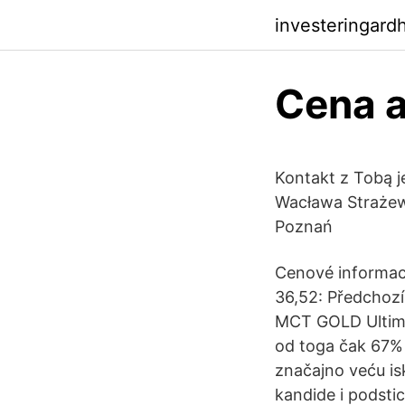
investeringard
Cena a
Kontakt z Tobą j
Wacława Strażew
Poznań
Cenové informac
36,52: Předchozí
MCT GOLD Ultimat
od toga čak 67% k
značajno veću isk
kandide i podsti