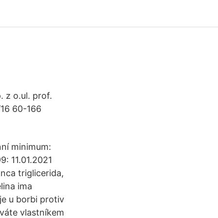
z o.ul. prof.
/16 60-166
nní minimum:
9: 11.01.2021
ca triglicerida,
elina ima
je u borbi protiv
áváte vlastníkem