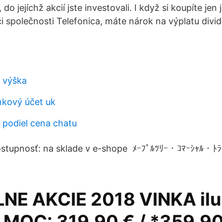
 do jejíchž akcií jste investovali. I když si koupíte jen 
 společnosti Telefonica, máte nárok na výplatu divi
2 výška
kový účet uk
 podiel cena chatu
dostupnosť: na sklade v e-shope ﾒｰﾌﾟﾙﾂﾘｰ・ｺﾏｰｼｬﾙ・ﾄﾗ
NE AKCIE 2018 VINKA ilu
 MOC: 319,90 € / *359,90