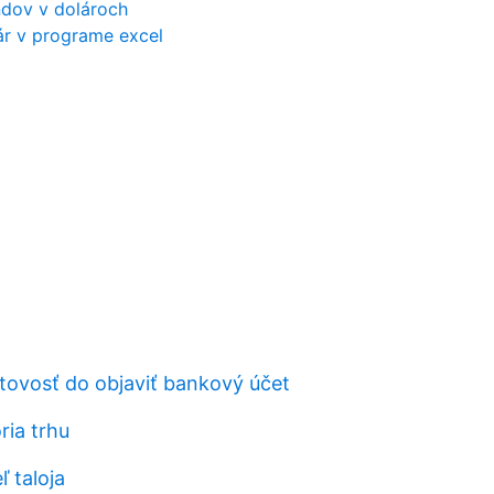
ndov v dolároch
ár v programe excel
otovosť do objaviť bankový účet
ria trhu
 taloja