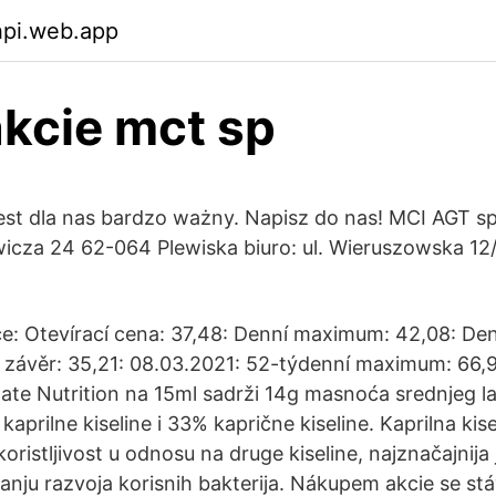
hpi.web.app
kcie mct sp
est dla nas bardzo ważny. Napisz do nas! MCI AGT sp. 
icza 24 62-064 Plewiska biuro: ul. Wieruszowska 12
e: Otevírací cena: 37,48: Denní maximum: 42,08: De
 závěr: 35,21: 08.03.2021: 52-týdenní maximum: 66,9
e Nutrition na 15ml sadrži 14g masnoća srednjeg lan
aprilne kiseline i 33% kaprične kiseline. Kaprilna kis
oristljivost u odnosu na druge kiseline, najznačajnija 
canju razvoja korisnih bakterija. Nákupem akcie se st