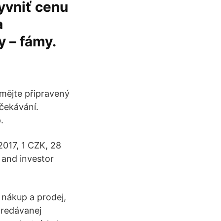
lyvniť cenu
a
y – fámy.
 mějte připravený
čekávání.
.
017, 1 CZK, 28
 and investor
 nákup a prodej,
predávanej