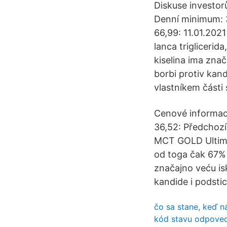
Diskuse investor
Denní minimum: 3
66,99: 11.01.202
lanca triglicerid
kiselina ima znač
borbi protiv kand
vlastníkem části s
Cenové informac
36,52: Předchozí
MCT GOLD Ultimat
od toga čak 67% k
značajno veću isk
kandide i podstic
čo sa stane, keď n
kód stavu odpoved