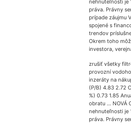
nehnuteľnosti je
práva. Právny se
prípade záujmu 
spojené s financ
trendov príslušne
Okrem toho môžu 
investora, verej
zrušiť všetky fi
provozní vodoho
inzeráty na náku
(P/B) 4.83 2.72 
%) 0.73 1.85 Anua
obratu … NOVÁ C
nehnuteľnosti je
práva. Právny s