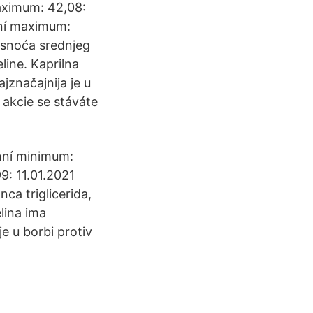
aximum: 42,08:
nní maximum:
asnoća srednjeg
line. Kaprilna
ajznačajnija je u
 akcie se stáváte
nní minimum:
9: 11.01.2021
ca triglicerida,
elina ima
je u borbi protiv