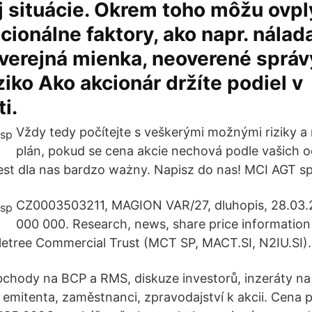
ej situácie. Okrem toho môžu ovp
acionálne faktory, ako napr. nálad
 verejná mienka, neoverené správ
ziko Ako akcionár držíte podiel v
i.
Vždy tedy počítejte s veškerými možnými riziky a
plán, pokud se cena akcie nechová podle vašich o
est dla nas bardzo ważny. Napisz do nas! MCI AGT sp
CZ0003503211, MAGION VAR/27, dluhopis, 28.03.2
000 000. Research, news, share price information
letree Commercial Trust (MCT SP, MACT.SI, N2IU.SI).
bchody na BCP a RMS, diskuze investorů, inzeráty na
y emitenta, zaměstnanci, zpravodajství k akcii. Cena 