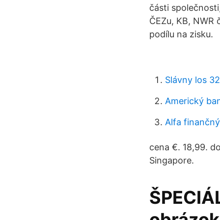
části společnosti,
ČEZu, KB, NWR či
podílu na zisku.
Slávny los 3
Americký ban
Alfa finančný
cena €. 18,99. 
Singapore.
ŠPECIÁL
obrázok