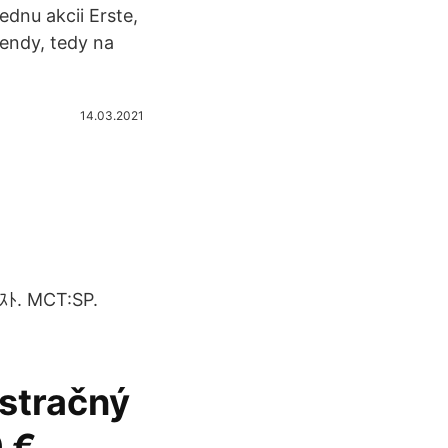
jednu akcii Erste,
dendy, tedy na
14.03.2021
ｽﾄ. MCT:SP.
stračný
 €