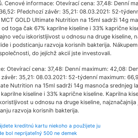
ů. Cenové informace: Otevírací cena: 37,48: Denní m
6,52: Předchozí závěr: 35,21: 08.03.2021: 52-týde
1 MCT GOLD Ultimate Nutrition na 15ml sadrži 14g m
a, od toga čak 67% kaprilne kiseline i 33% kaprične kise
ajno veću iskoristljivost u odnosu na druge kiseline, n
ide i podsticanju razvoja korisnih bakterija. Nákupem
polečnosti, do jejíchž akcií jste investovali.
e: Otevírací cena: 37,48: Denní maximum: 42,08: De
 závěr: 35,21: 08.03.2021: 52-týdenní maximum: 66,9
e Nutrition na 15ml sadrži 14g masnoća srednjeg lan
aprilne kiseline i 33% kaprične kiseline. Kaprilna kis
oristljivost u odnosu na druge kiseline, najznačajnija 
anju razvoja korisnih bakterija.
ájdete kreditnú kartu niekoho a použijete ju
e bol neprijateľný 500 ne demek