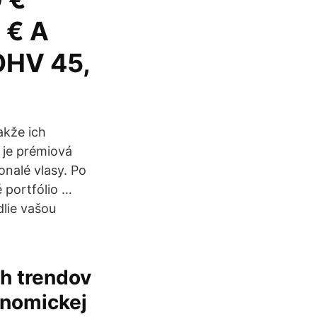
 € A
OHV 45,
akže ich
 je prémiová
onalé vlasy. Po
 portfólio …
dlie vašou
h trendov
onomickej