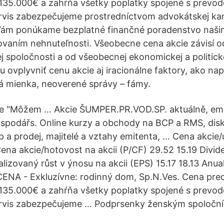
 135.000€ a zahŕňa všetky poplatky spojené s prevo
rvis zabezpečujeme prostredníctvom advokátskej kan
Vám ponúkame bezplatné finančné poradenstvo naši
ovaním nehnuteľnosti. Všeobecne cena akcie závisí
j spoločnosti a od všeobecnej ekonomickej a politicke
ovplyvniť cenu akcie aj iracionálne faktory, ako nap
ná mienka, neoverené správy – fámy.
ltre "Môžem … Akcie ŠUMPER.PR.VOD.SP. aktuálně, e
spodářs. Online kurzy a obchody na BCP a RMS, disk
p a prodej, majitelé a vztahy emitenta, … Cena akcie
Cena akcie/hotovost na akcii (P/CF) 29.52 15.19 Divid
lizovaný růst v ýnosu na akcii (EPS) 15.17 18.13 Anua
ENA - Exkluzívne: rodinný dom, Sp.N.Ves. Cena pre
 135.000€ a zahŕňa všetky poplatky spojené s prevo
ervis zabezpečujeme … Podprsenky ženským spoločn